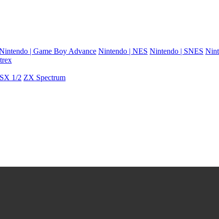
Nintendo | Game Boy Advance
Nintendo | NES
Nintendo | SNES
Nint
trex
SX 1/2
ZX Spectrum