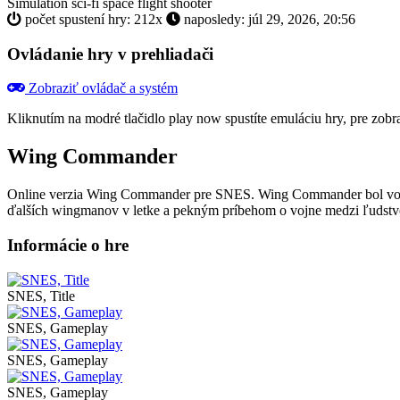
Simulation
sci-fi
space
flight
shooter
počet spustení hry: 212x
naposledy: júl 29, 2026, 20:56
Ovládanie hry v prehliadači
Zobraziť ovládač a systém
Kliknutím na modré tlačidlo
play now
spustíte emuláciu hry, pre zob
Wing Commander
Online verzia Wing Commander pre
SNES
. Wing Commander bol vo s
ďalších wingmanov v letke a pekným príbehom o vojne medzi ľudstv
Informácie o hre
SNES, Title
SNES, Gameplay
SNES, Gameplay
SNES, Gameplay