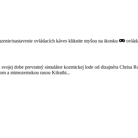
razenie/nastavenie ovládacích káves kliknite myšou na ikonku
ovláda
vojej dobe prevratný simulátor kozmickej lode od dizajnéra Chrisa R
om a mimozemskou rasou Kilrathi...