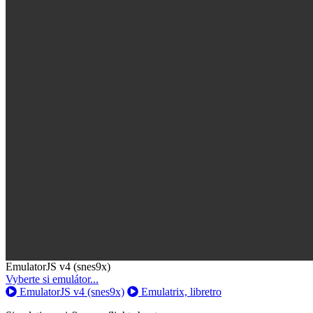
Toggle
EmulatorJS v4 (snes9x)
Dropdown
Vyberte si emulátor...
EmulatorJS v4 (snes9x)
Emulatrix, libretro