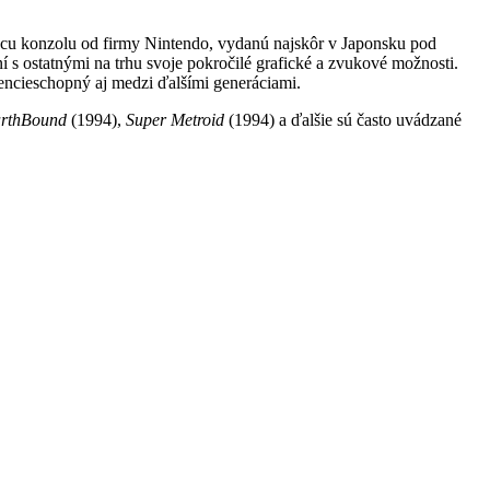
u konzolu od firmy Nintendo, vydanú najskôr v Japonsku pod
ostatnými na trhu svoje pokročilé grafické a zvukové možnosti.
encieschopný aj medzi ďalšími generáciami.
rthBound
(1994),
Super Metroid
(1994) a ďalšie sú často uvádzané