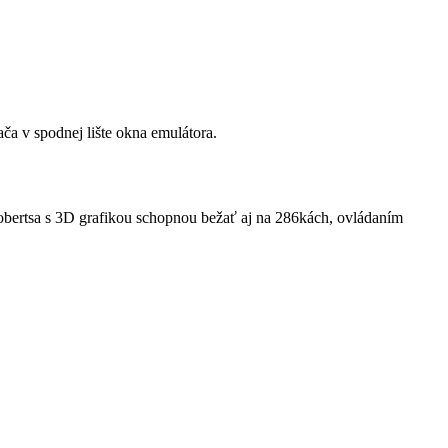
ča v spodnej lište okna emulátora.
obertsa s 3D grafikou schopnou bežať aj na 286kách, ovládaním