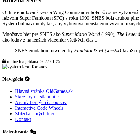
Konzola SNES
Online emulovaná verzia
Wing Commander
bola pôvodne vytvorená
názvom Super Famicom (SFC) v roku 1990. SNES bola druhou plne pr
Systém bol navrhnutý tak, aby vyhovoval neustálemu vývoju rôznych
Množstvo hier pre SNES ako
Super Mario World
(1990),
The Legend 
ako jedny z najlepších videohier všetkých čias...
SNES emulation powered by
EmulatorJS v4 (snes9x)
JavaScrip
online hra pridaná: 2022-01-25,
Navigácia
Hlavná stránka OldGames.sk
Staré hry na stiahnutie
Archív herných časopisov
Interactive Code Wheels
Zbierka starých hier
Kontakt
Retrohranie