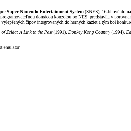
 pre
Super Nintendo Entertainment System
(SNES), 16-bitovú domác
ogramovateľnou domácou konzolou po NES, predstavila v porovnaní s 
 vylepšených čipov integrovaných do herných kaziet a tým bol konkur
of Zelda: A Link to the Past
(1991),
Donkey Kong Country
(1994),
Ea
t emulator