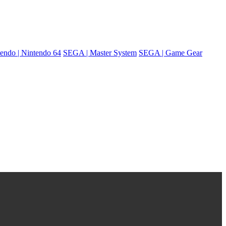
endo | Nintendo 64
SEGA | Master System
SEGA | Game Gear